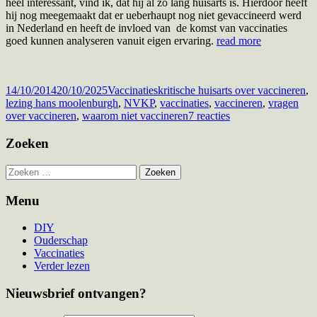
heel interessant, vind ik, dat hij al zo lang huisarts is. Hierdoor heeft
hij nog meegemaakt dat er ueberhaupt nog niet gevaccineerd werd
in Nederland en heeft de invloed van de komst van vaccinaties
goed kunnen analyseren vanuit eigen ervaring.
read more
Gepubliceerd
Categorieën
Tags
14/10/2014
20/10/2025
Vaccinaties
kritische huisarts over vaccineren
,
op
lezing hans moolenburgh
,
NVKP
,
vaccinaties
,
vaccineren
,
vragen
op
over vaccineren
,
waarom niet vaccineren
7 reacties
Kritische
huisarts
Hoofd
Zoeken
Hans
sidebar
Moolenburgh
Zoeken
over
naar:
vaccineren
Menu
DIY
Ouderschap
Vaccinaties
Verder lezen
Nieuwsbrief ontvangen?