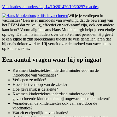
Auteur
Gepubliceerd
op
Vaccinaties en ouderschap
14/10/2014
20/10/2025
7 reacties
op
Kritische
Wil je je verdiepen in
huisarts
vaccinaties? Ben je er inmiddels van overtuigd dat de bewering van
Hans
het RIVM dat ze 'veilig, effectief en werkzaam' zijn, ook een andere
Moolenbur
kant kent? Voormalig huisarts Hans Moolenburgh helpt je een eindje
over
op weg. De man is inmiddels over de 80 en met pensioen. Hij geeft
vaccineren
je een kijkje in zijn spreekkamer tijdens de vele tientallen jaren dat
hij er als dokter werkte. Hij vertelt over de invloed van vaccinaties
op kinderziektes.
Een aantal vragen waar hij op ingaat
Kwamen kinderziektes inderdaad minder voor na de
introductie van vaccinaties?
Verliepen ze milder?
Hoe is het verloop van de ziekte?
Hoe gevaarlijk is de ziekte?
Kwamen kinderziektes inderdaad minder voor bij
gevaccineerde kinderen dan bij ongevaccineerde kinderen?
Veranderden de kinderziektes ook van aard door de
vaccinaties?
Wat zit er eigenlijk in vaccinaties?