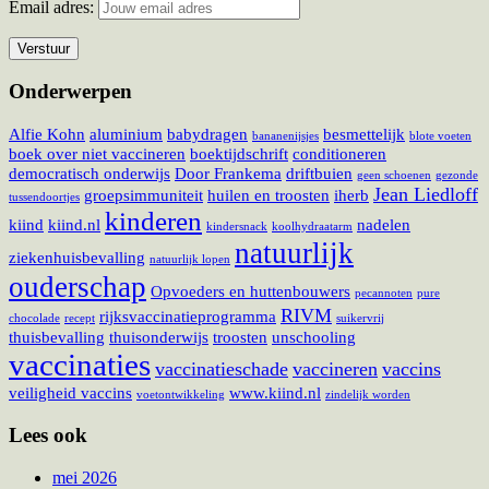
Email adres:
Onderwerpen
Alfie Kohn
aluminium
babydragen
besmettelijk
bananenijsjes
blote voeten
boek over niet vaccineren
boektijdschrift
conditioneren
democratisch onderwijs
Door Frankema
driftbuien
geen schoenen
gezonde
Jean Liedloff
groepsimmuniteit
huilen en troosten
iherb
tussendoortjes
kinderen
kiind
kiind.nl
nadelen
kindersnack
koolhydraatarm
natuurlijk
ziekenhuisbevalling
natuurlijk lopen
ouderschap
Opvoeders en huttenbouwers
pecannoten
pure
RIVM
rijksvaccinatieprogramma
chocolade
recept
suikervrij
thuisbevalling
thuisonderwijs
troosten
unschooling
vaccinaties
vaccinatieschade
vaccineren
vaccins
veiligheid vaccins
www.kiind.nl
voetontwikkeling
zindelijk worden
Lees ook
mei 2026