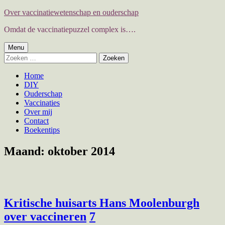
Spring
Over vaccinatiewetenschap en ouderschap
naar
Omdat de vaccinatiepuzzel complex is….
de
inhoud
Primair
Menu
Zoeken
menu
naar:
Home
DIY
Ouderschap
Vaccinaties
Over mij
Contact
Boekentips
Maand:
oktober 2014
Kritische huisarts Hans Moolenburgh
over vaccineren
7